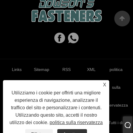
Links
Sitemap
RSS
XML
politica
X
sulla
Utilizziamo i cookie per offrirti una migliore
esperienza di navigazione, analizzare il
riservatezza
traffico del sito e personalizzare i contenuti.
Utilizzando questo sito, accetti il ​​nostro
utilizzo dei cookie.
politica sulla riservatezza
Copyright © 2023 Haiyan Dowson's Fasteners Co,.Ltd. Tutti i diritti
riservati.