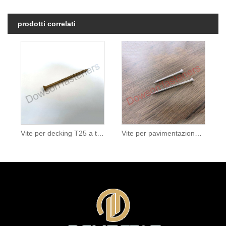
prodotti correlati
Vite per decking T25 a testa piatta Ruspert color marrone chiaro
Vite per pavimentazione SS304