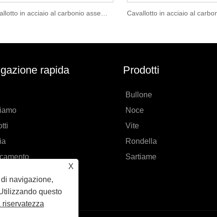
Cavallotto in acciaio al carbonio assemblato Zincato Giallo
gazione rapida
Prodotti
Bullone
siamo
Noce
tti
Vite
ia
Rondella
icamento
Sartiame
X
 richiesta
a di navigazione,
ttaci
. Utilizzando questo
a riservatezza