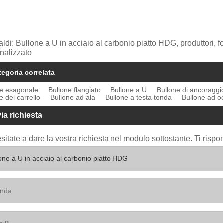
aldi: Bullone a U in acciaio al carbonio piatto HDG, produttori, fo
nalizzato
tegoria correlata
ne esagonale
Bullone flangiato
Bullone a U
Bullone di ancoraggi
e del carrello
Bullone ad ala
Bullone a testa tonda
Bullone ad oc
via richiesta
sitate a dare la vostra richiesta nel modulo sottostante. Ti risp