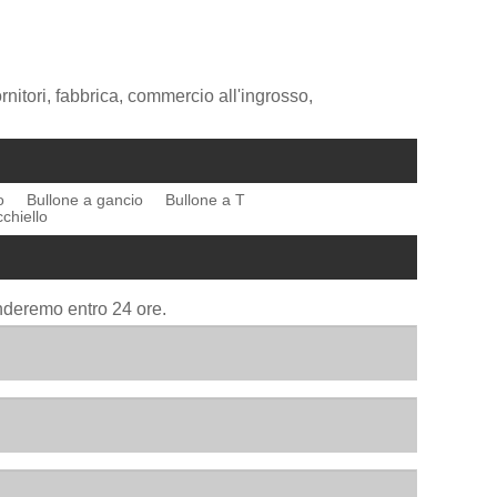
rnitori, fabbrica, commercio all'ingrosso,
o
Bullone a gancio
Bullone a T
chiello
onderemo entro 24 ore.