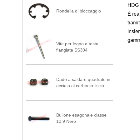
HDG p
Rondella di bloccaggio
È rea
trami
insie
gamma
Vite per legno a testa
flangiata SS304
Dado a saldare quadrato in
acciaio al carbonio liscio
Bullone esagonale classe
10.9 Nero