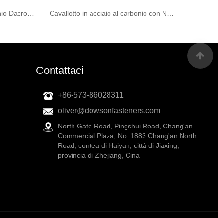
Cavallotto in acciaio al carbonio Dacromet
Cavallotto in acciaio al carbonio con NEOP e HDG assemblato
Contattaci
+86-573-86028311
oliver@dowsonfasteners.com
North Gate Road, Pingshui Road, Chang'an
Commercial Plaza, No. 1883 Chang'an North
Road, contea di Haiyan, città di Jiaxing,
provincia di Zhejiang, Cina