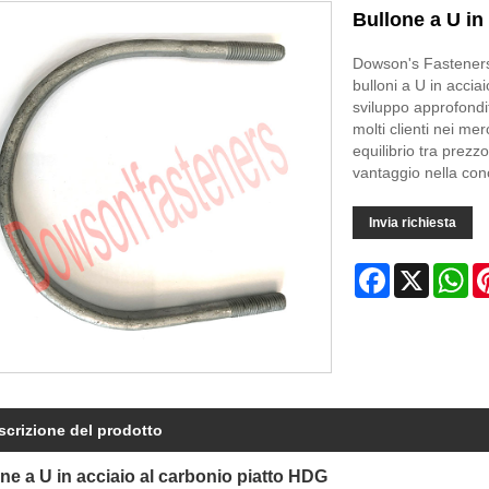
Bullone a U in
Dowson's Fasteners 
bulloni a U in accia
sviluppo approfondit
molti clienti nei m
equilibrio tra prezz
vantaggio nella co
Invia richiesta
Facebook
X
Wh
scrizione del prodotto
ne a U in acciaio al carbonio piatto HDG