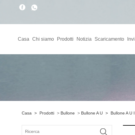
Casa
Chi siamo
Prodotti
Notizia
Scaricamento
Invi
Casa
>
Prodotti
>
Bullone
>
Bullone A U
>
Bullone A U 