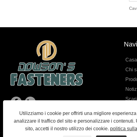
Navi
Casa
Chi 
Prodo
Notiz
Scar
Invia
Utilizziamo i cookie per offrirti una migliore esperienz
Conta
analizzare il traffico del sito e personalizzare i contenuti
sito, accetti il ​​nostro utilizzo dei cookie.
politica sull