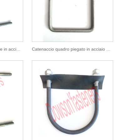
Bullone a U piegato esagonale in acciaio al carbonio HDG
Catenaccio quadro piegato in acciaio al carbonio Magni 565