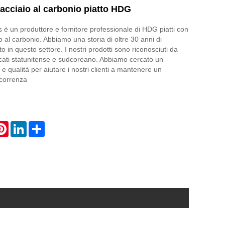
 acciaio al carbonio piatto HDG
è un produttore e fornitore professionale di HDG piatti con
io al carbonio. Abbiamo una storia di oltre 30 anni di
o in questo settore. I nostri prodotti sono riconosciuti da
ercati statunitense e sudcoreano. Abbiamo cercato un
o e qualità per aiutare i nostri clienti a mantenere un
ncorrenza
atsApp
Pinterest
LinkedIn
Share