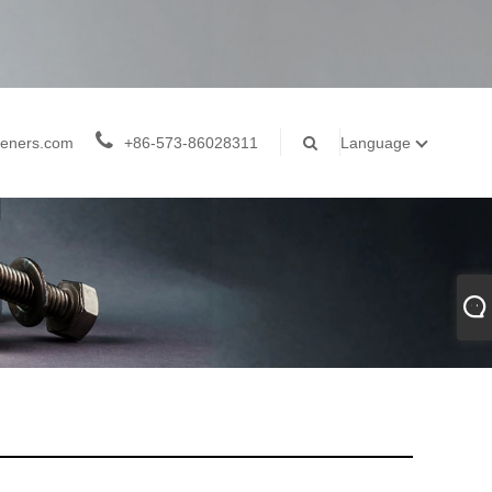
teners.com
+86-573-86028311
Language