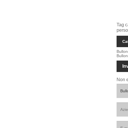
Tag c
perso
Ca
Bullo
Bullon
In
Non e